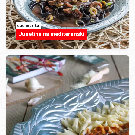
coolinarika
Junetina na mediteranski