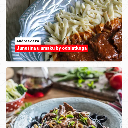
AndreaZaza
Junetina u umaku by odslatkoga