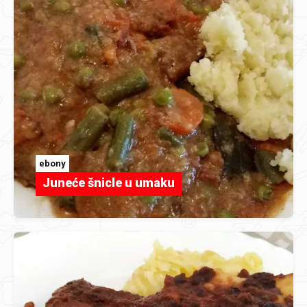
ebony
Juneće šnicle u umaku