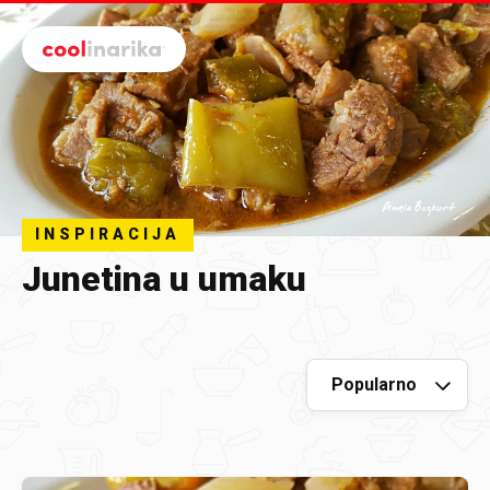
Preskoči na glavni sadržaj
INSPIRACIJA
Junetina u umaku