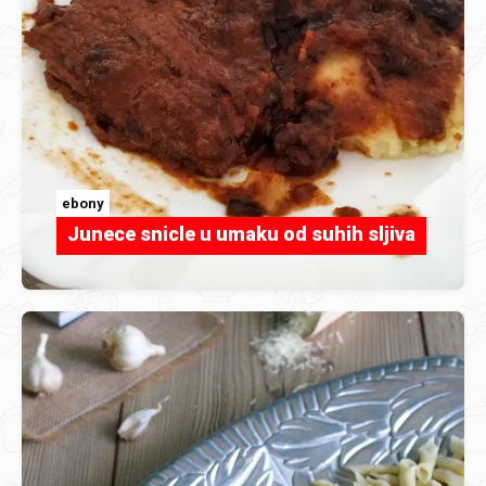
ebony
Junece snicle u umaku od suhih sljiva