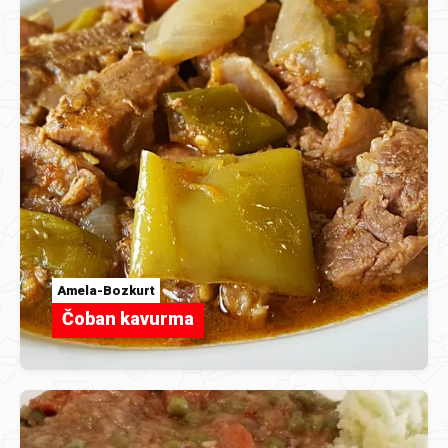
Amela-Bozkurt
Čoban kavurma