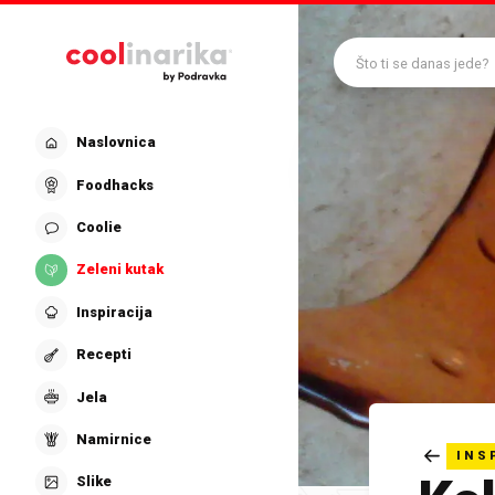
Preskoči na glavni sadržaj
Što ti se danas jede?
Naslovnica
Foodhacks
Coolie
Zeleni kutak
Inspiracija
Recepti
Jela
Namirnice
INS
Slike