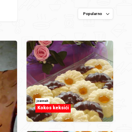
joannah
Kokos keksići