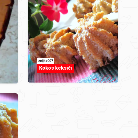
zeljka007
Kokos keksići