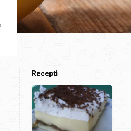
e
e
Recepti