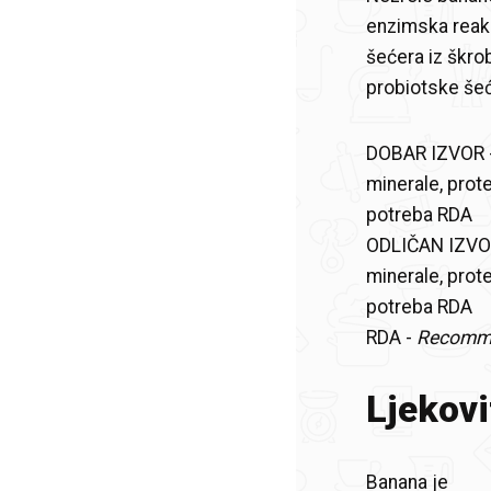
enzimska reakc
šećera iz škro
probiotske šeće
DOBAR IZVOR -
minerale, prote
potreba RDA
ODLIČAN IZVOR
minerale, prote
potreba RDA
RDA -
Recomme
Ljekovi
Banana je