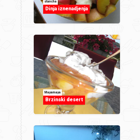
stancha
Dinja iznenadjenja
Mayamaya
Brzinski desert