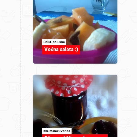
Child-of-Luna
Voćna salata :)
bm-malakuvarica