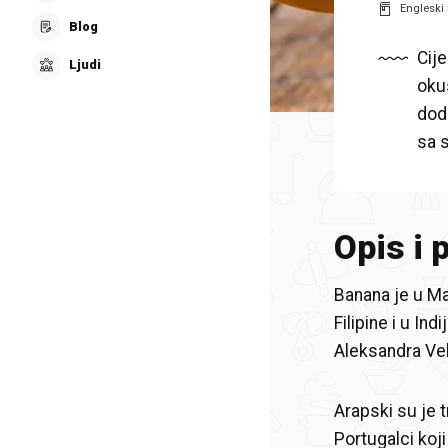
Engleski 
Blog
Cij
Ljudi
oku
dod
sa 
Opis i 
Banana je u Ma
Filipine i u In
Aleksandra Vel
Arapski su je t
Portugalci koji