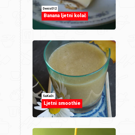
Denis012
Banana ljetni kolač
SaKaDi
Ljetni smoothie