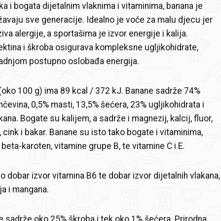
ka i bogata dijetalnim vlaknima i vitaminima, banana je
avaju sve generacije. Idealno je voće za malu djecu jer
ziva alergije, a sportašima je izvor energije i kalija.
ktina i škroba osigurava kompleksne ugljikohidrate,
radnjom postupno oslobađa energija.
oko 100 g) ima 89 kcal / 372 kJ. Banane sadrže 74%
nčevina, 0,5% masti, 13,5% šećera, 23% ugljikohidrata i
akana. Bogate su kalijem, a sadrže i magnezij, kalcij, fluor,
, cink i bakar. Banane su isto tako bogate i vitaminima,
beta-karoten, vitamine grupe B, te vitamine C i E.
o dobar izvor vitamina B6 te dobar izvor dijetalnih vlakana,
ija i mangana.
 sadrže oko 25% škroba i tek oko 1% šećera. Prirodna