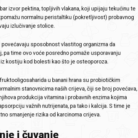
ar izvor pektina, topljivih vlakana, koji upijaju tekućinu te
otpomažu normalnu peristaltiku (pokretljivost) probavnog
vaju izlučivanje stolice.
 povećavaju sposobnost vlastitog organizma da
cij, pa time ovo voće posredno pomaže usporavanju
 iz kostiju kod bolesti kao što je osteoporoza.
a fruktooligosaharida u banani hrana su probiotičkim
ormalnim stanovnicima naših crijeva, čiji se broj povećava,
i njihova produkcija vitamina i probavnih enzima kojima
orpciju važnih nutrijenata, pa tako i kalcija. S time je
tno smanjenje rizika od karcinoma crijeva.
je i čuvanje