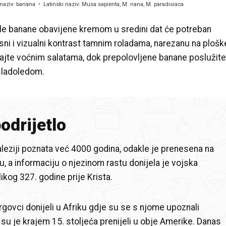
naziv
:
banana
Latinski naziv
:
Musa sapienta, M. nana, M. paradisiaca
ele banane obavijene kremom u sredini dat će potreban
sni i vizualni kontrast tamnim roladama, narezanu na plošk
ajte voćnim salatama, dok prepolovljene banane poslužit
sladoledom.
podrijetlo
leziji poznata već 4000 godina, odakle je prenesena na
diju, a informaciju o njezinom rastu donijela je vojska
ikog 327. godine prije Krista.
rgovci donijeli u Afriku gdje su se s njome upoznali
 su je krajem 15. stoljeća prenijeli u obje Amerike. Danas