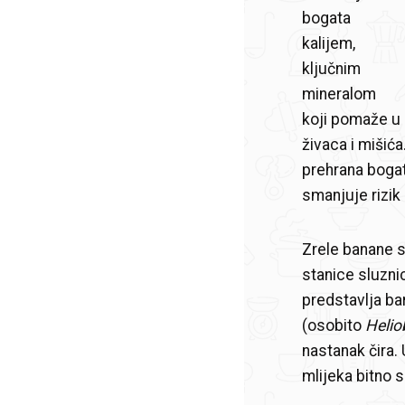
bogata
kalijem,
ključnim
mineralom
koji pomaže u n
živaca i mišić
prehrana bogat
smanjuje rizik
Zrele banane sa
stanice sluznic
predstavlja bar
(osobito
Helio
nastanak čira.
mlijeka bitno 