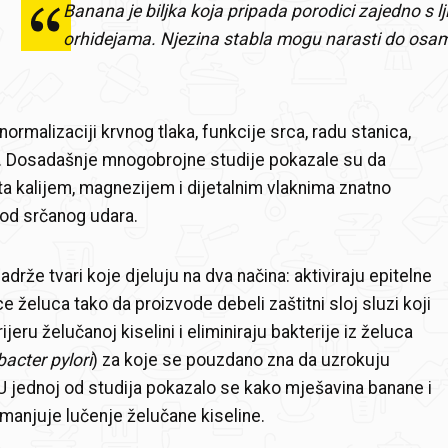
Banana je biljka koja pripada porodici zajedno s lji
orhidejama. Njezina stabla mogu narasti do osam
ormalizaciji krvnog tlaka, funkcije srca, radu stanica,
a. Dosadašnje mnogobrojne studije pokazale su da
a kalijem, magnezijem i dijetalnim vlaknima znatno
 od srčanog udara.
drže tvari koje djeluju na dva načina: aktiviraju epitelne
e želuca tako da proizvode debeli zaštitni sloj sluzi koji
ijeru želučanoj kiselini i eliminiraju bakterije iz želuca
bacter pylori
) za koje se pouzdano zna da uzrokuju
 U jednoj od studija pokazalo se kako mješavina banane i
smanjuje lučenje želučane kiseline.