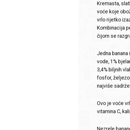
Kremasta, slat
voće koje obož
vrlo rijetko iza
Kombinacija pe
čijom se razg
Jedna banana (
vode, 1% bjela
3,4% biljnih vl
fosfor, željezo
najviše sadrže 
Ovo je voće vrl
vitamina C, kal
Nezrele banane