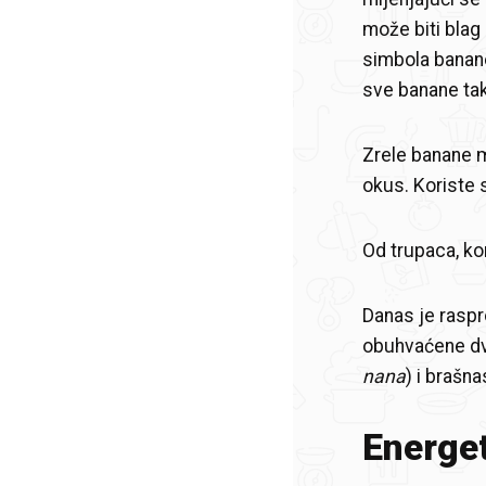
može biti blag
simbola banane 
sve banane ta
Zrele banane m
okus. Koriste 
Od trupaca, kor
Danas je raspr
obuhvaćene dv
nana
) i brašn
Energet