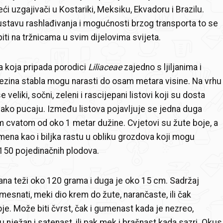
eći uzgajivači u Kostariki, Meksiku, Ekvadoru i Brazilu.
ustavu rashlađivanja i mogućnosti brzog transporta to se
ti na tržnicama u svim dijelovima svijeta.
ka koja pripada porodici
Liliaceae
zajedno s ljiljanima i
ezina stabla mogu narasti do osam metara visine. Na vrhu
 veliki, sočni, zeleni i rascijepani listovi koji su dosta
 lako pucaju. Između listova pojavljuje se jedna duga
m cvatom od oko 1 metar dužine. Cvjetovi su žute boje, a
imena kao i biljka rastu u obliku grozdova koji mogu
150 pojedinačnih plodova.
na teži oko 120 grama i duga je oko 15 cm. Sadržaj
mesnati, meki dio krem do žute, narančaste, ili čak
je. Može biti čvrst, čak i gumenast kada je nezreo,
u nježan i satenast, ili pak mek i brašnast kada sazri. Okus