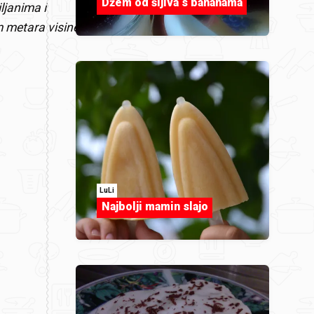
Džem od šljiva s bananama
ljanima i
 metara visine.
LuLi
Najbolji mamin slajo