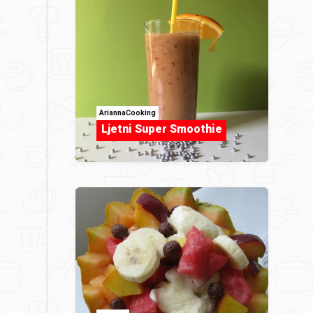
AriannaCooking
Ljetni Super Smoothie