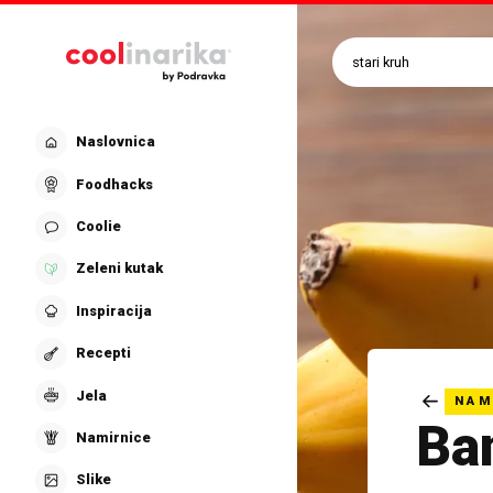
Preskoči na glavni sadržaj
Naslovnica
Foodhacks
Coolie
Zeleni kutak
Inspiracija
Recepti
Jela
NAM
Ba
Namirnice
Slike