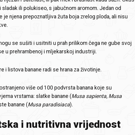
 i sladak ili polukiseo, s jabučnom aromom. Jedan od
je njena prepoznatljiva žuta boja zrelog ploda, ali nisu
kve.
ogu se sušiti i usitniti u prah prilikom čega ne gube svoj
se u prehrambenoj i mljekarskoj industriji.
e i listova banane radi se hrana za životinje.
ostranjeno više od 100 podvrsta banana koje su
jema vrstama: slatke banane (
Musa sapienta
,
Musa
aste banane (
Musa paradisiaca
).
ska i nutritivna vrijednost