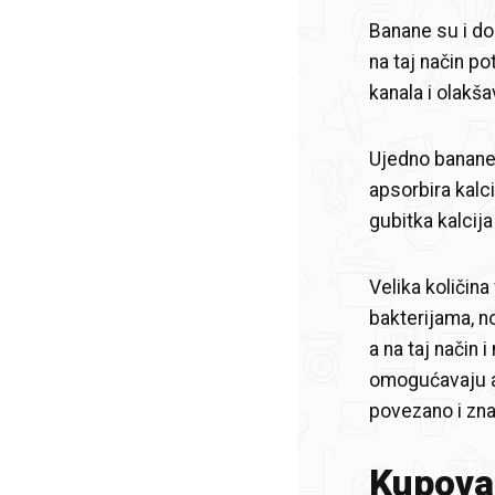
Banane su i dob
na taj način p
kanala i olakša
Ujedno banane
apsorbira kal
gubitka kalcija
Velika količin
bakterijama, n
a na taj način 
omogućavaju aps
povezano i zna
Kupovan