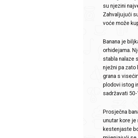
su njezini najv
Zahvaljujući s
voće može kupi
Banana je bilj
orhidejama. Nj
stabla nalaze se
nježni pa zato
grana s viseći
plodovi istog 
sadržavati 50-
Prosječna bana
unutar kore je 
kestenjaste bo
mijenjajući se 