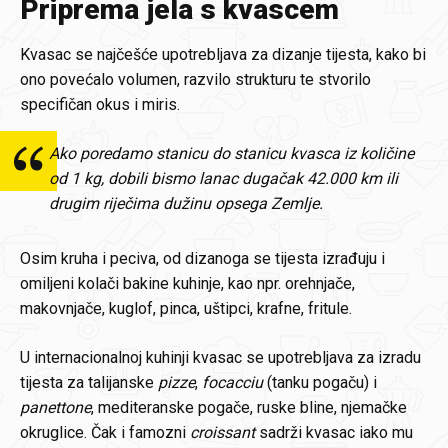
Priprema jela s kvascem
Kvasac se najčešće upotrebljava za dizanje tijesta, kako bi
ono povećalo volumen, razvilo strukturu te stvorilo
specifičan okus i miris.
Ako poredamo stanicu do stanicu kvasca iz količine
od 1 kg, dobili bismo lanac dugačak 42.000 km ili
drugim riječima dužinu opsega Zemlje.
Osim kruha i peciva, od dizanoga se tijesta izrađuju i
omiljeni kolači bakine kuhinje, kao npr. orehnjače,
makovnjače, kuglof, pinca, uštipci, krafne, fritule.
U internacionalnoj kuhinji kvasac se upotrebljava za izradu
tijesta za talijanske
pizze
,
focacciu
(tanku pogaču) i
panettone
, mediteranske pogače, ruske bline, njemačke
okruglice. Čak i famozni
croissant
sadrži kvasac iako mu