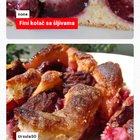
none
Fini kolač sa šljivama
UrsulaSO