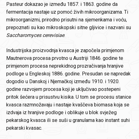
Pasteur dokazao je između 1857. i 1863. godine da
fermentacija nastaje uz pomoć živih mikroorganizama. Ti
mikroorganizmi, prirodno prisutni na sjemenkama i voću,
prepoznati su kao mikroskopski sitne gljivice i nazvani su
Saccharomyces cerevisiae
.
Industrijska proizvodnja kvasca je započela primjenom
Mautnerova procesa prvotno u Austriji 1846. godine te
primjenom procesa neprekidnog prozračivanja hranjive
podloge u Engleskoj 1886. godine. Presudan se napredak
dogodio u Danskoj i Njemačkoj između 1910. i 1920.
godine razvojem procesa koji je uključivao postepeni
pritok šećera u prisustvu kisika. U tom se procesu stanice
kvasca razmnožavaju i nastaje kvaščeva biomasa koja se
izdvaja iz hranjive podloge i oblikuje u blok svježeg
pekarskog kvasca ili se suši u granulama kao instant suhi
pekarski kvasac.