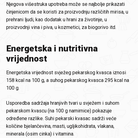
Njegova višestruka upotreba može se najbolje prikazati
činjenicom da se koristi za proizvodnju različitih mirisa, u
prehrani ljudi, kao dodatak u hrani za životinje, u
proizvodnji vina i piva, u kozmetici, za biogorivo itd.
Energetska i nutritivna
vrijednost
Energetska vrijednost svježeg pekarskog kvasca iznosi
158 kcal na 100 g, a suhog pekarskog kvasca 295 kcal na
100 g.
Usporedba sadržaja hranjivih tvari u svježem i suhom
pekarskom kvascu (na 100 g namirnice) pokazuje
određene razlike. Suhi pekarski kvasac sadrži veće
količine bjelančevina, masti, ugljikohidrata, vlakana,
minerala (osim cinka) i vitamina.