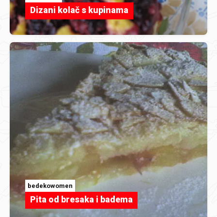
Dizani kolač s kupinama
bedekowomen
Pita od bresaka i badema