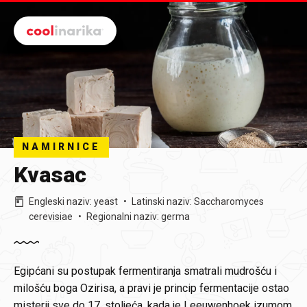
Preskoči na glavni sadržaj
NAMIRNICE
Kvasac
Engleski naziv
:
yeast
Latinski naziv
:
Saccharomyces
cerevisiae
Regionalni naziv
:
germa
Egipćani su postupak fermentiranja smatrali mudrošću i
milošću boga Ozirisa, a pravi je princip fermentacije ostao
misterij sve do 17. stoljeća, kada je Leeuwenhoek izumom