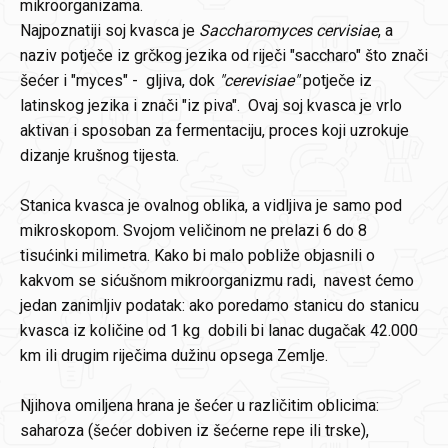
mikroorganizama.
Najpoznatiji soj kvasca je
Saccharomyces cervisiae
, a
naziv potječe iz grčkog jezika od riječi "saccharo" što znači
šećer i "myces" - gljiva, dok
"cerevisiae"
potječe iz
latinskog jezika i znači "iz piva". Ovaj soj kvasca je vrlo
aktivan i sposoban za fermentaciju, proces koji uzrokuje
dizanje krušnog tijesta.
Stanica kvasca je ovalnog oblika, a vidljiva je samo pod
mikroskopom. Svojom veličinom ne prelazi 6 do 8
tisućinki milimetra. Kako bi malo pobliže objasnili o
kakvom se sićušnom mikroorganizmu radi, navest ćemo
jedan zanimljiv podatak: ako poredamo stanicu do stanicu
kvasca iz količine od 1 kg dobili bi lanac dugačak 42.000
km ili drugim riječima dužinu opsega Zemlje.
Njihova omiljena hrana je šećer u različitim oblicima:
saharoza (šećer dobiven iz šećerne repe ili trske),