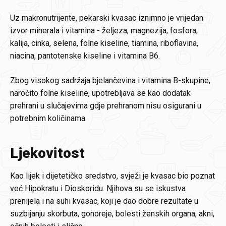
Uz makronutrijente, pekarski kvasac iznimno je vrijedan
izvor minerala i vitamina - željeza, magnezija, fosfora,
kalija, cinka, selena, folne kiseline, tiamina, riboflavina,
niacina, pantotenske kiseline i vitamina B6.
Zbog visokog sadržaja bjelančevina i vitamina B-skupine,
naročito folne kiseline, upotrebljava se kao dodatak
prehrani u slučajevima gdje prehranom nisu osigurani u
potrebnim količinama.
Ljekovitost
Kao lijek i dijetetičko sredstvo, svježi je kvasac bio poznat
već Hipokratu i Dioskoridu. Njihova su se iskustva
prenijela i na suhi kvasac, koji je dao dobre rezultate u
suzbijanju skorbuta, gonoreje, bolesti ženskih organa, akni,