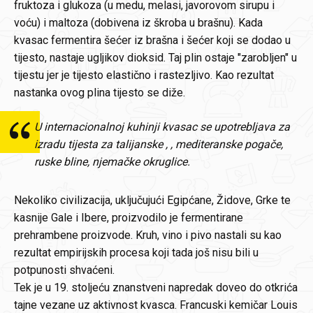
fruktoza i glukoza (u medu, melasi, javorovom sirupu i
voću) i maltoza (dobivena iz škroba u brašnu). Kada
kvasac fermentira šećer iz brašna i šećer koji se dodao u
tijesto, nastaje ugljikov dioksid. Taj plin ostaje "zarobljen" u
tijestu jer je tijesto elastično i rastezljivo. Kao rezultat
nastanka ovog plina tijesto se diže.
U internacionalnoj kuhinji kvasac se upotrebljava za
izradu tijesta za talijanske , , mediteranske pogače,
ruske bline, njemačke okruglice.
Nekoliko civilizacija, uključujući Egipćane, Židove, Grke te
kasnije Gale i Ibere, proizvodilo je fermentirane
prehrambene proizvode. Kruh, vino i pivo nastali su kao
rezultat empirijskih procesa koji tada još nisu bili u
potpunosti shvaćeni.
Tek je u 19. stoljeću znanstveni napredak doveo do otkrića
tajne vezane uz aktivnost kvasca. Francuski kemičar Louis