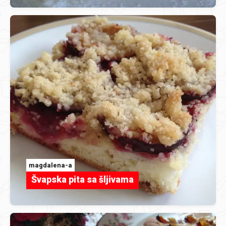
magdalena-a
Švapska pita sa šljivama