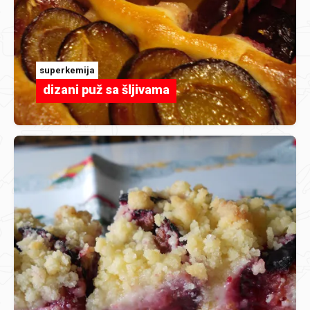
superkemija
dizani puž sa šljivama