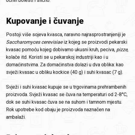
očnih bolesti i slično.
Kupovanje i čuvanje
Postoji više sojeva kvasca, naravno najrasprostranjeniji je
Saccharomyces cerevisiae
iz kojeg se proizvodi pekarski
kvasac pomoću kojeg dobivamo ukusni kruh, peciva,
pizze
,
kolače itd. Koristi se u pekarskoj industriji kao i u
domaćinstvima. Za domaćinstva dolazi u dva oblika: kao
svježi kvasac u obliku kockice (40 g) i suhi kvasac (7 g).
Svježi i suhi kvasac kupuje se u trgovinama prehrambenih
proizvoda. Svježi kvasac se čuva na temperaturi od 2-8°C,
dok se suhi kvasac čuva se na suhom i tamnom mjestu.
Rok upotrebe kod obaju je proizvoda naznačen na
ambalaži.