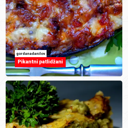
gordanadanilov
Pikantni patlidžani