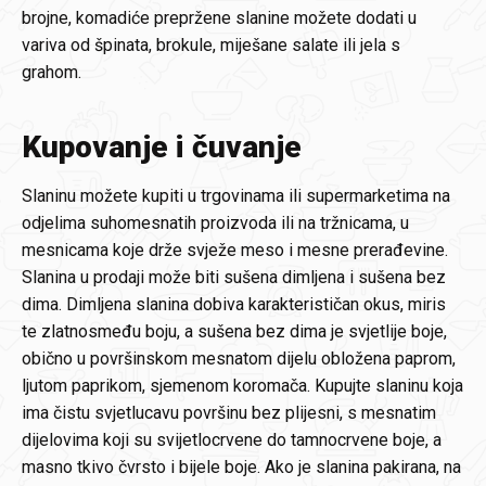
brojne, komadiće prepržene slanine možete dodati u
variva od špinata, brokule, miješane salate ili jela s
grahom.
Kupovanje i čuvanje
Slaninu možete kupiti u trgovinama ili supermarketima na
odjelima suhomesnatih proizvoda ili na tržnicama, u
mesnicama koje drže svježe meso i mesne prerađevine.
Slanina u prodaji može biti sušena dimljena i sušena bez
dima. Dimljena slanina dobiva karakterističan okus, miris
te zlatnosmeđu boju, a sušena bez dima je svjetlije boje,
obično u površinskom mesnatom dijelu obložena paprom,
ljutom paprikom, sjemenom koromača. Kupujte slaninu koja
ima čistu svjetlucavu površinu bez plijesni, s mesnatim
dijelovima koji su svijetlocrvene do tamnocrvene boje, a
masno tkivo čvrsto i bijele boje. Ako je slanina pakirana, na