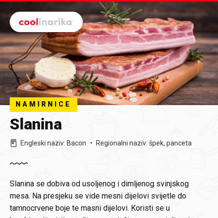
Preskoči na glavni sadržaj
NAMIRNICE
Slanina
Engleski naziv
:
Bacon
Regionalni naziv
:
špek, panceta
Slanina
se dobiva od usoljenog i dimljenog svinjskog
mesa. Na presjeku se vide mesni dijelovi svijetle do
tamnocrvene boje te masni dijelovi. Koristi se u