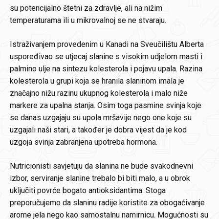
su potencijalno štetni za zdravlje, ali na nižim
temperaturama ili u mikrovalnoj se ne stvaraju.
Istraživanjem provedenim u Kanadi na Sveučilištu Alberta
uspoređivao se utjecaj slanine s visokim udjelom masti i
palmino ulje na sintezu kolesterola i pojavu upala. Razina
kolesterola u grupi koja se hranila slaninom imala je
značajno nižu razinu ukupnog kolesterola i malo niže
markere za upalna stanja. Osim toga pasmine svinja koje
se danas uzgajaju su upola mršavije nego one koje su
uzgajali naši stari, a također je dobra vijest da je kod
uzgoja svinja zabranjena upotreba hormona.
Nutricionisti savjetuju da slanina ne bude svakodnevni
izbor, serviranje slanine trebalo bi biti malo, a u obrok
uključiti povrće bogato antioksidantima. Stoga
preporučujemo da slaninu radije koristite za obogaćivanje
arome jela nego kao samostalnu namirnicu. Mogućnosti su