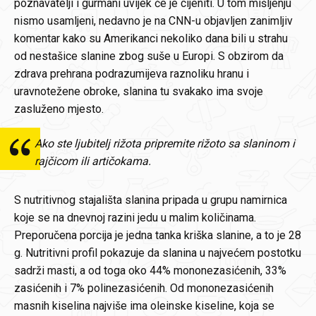
poznavatelji i gurmani uvijek će je cijeniti. U tom mišljenju
nismo usamljeni, nedavno je na CNN-u objavljen zanimljiv
komentar kako su Amerikanci nekoliko dana bili u strahu
od nestašice slanine zbog suše u Europi. S obzirom da
zdrava prehrana podrazumijeva raznoliku hranu i
uravnotežene obroke, slanina tu svakako ima svoje
zasluženo mjesto.
Ako ste ljubitelj rižota pripremite rižoto sa slaninom i
rajčicom ili artičokama.
S nutritivnog stajališta slanina pripada u grupu namirnica
koje se na dnevnoj razini jedu u malim količinama.
Preporučena porcija je jedna tanka kriška slanine, a to je 28
g. Nutritivni profil pokazuje da slanina u najvećem postotku
sadrži masti, a od toga oko 44% mononezasićenih, 33%
zasićenih i 7% polinezasićenih. Od mononezasićenih
masnih kiselina najviše ima oleinske kiseline, koja se