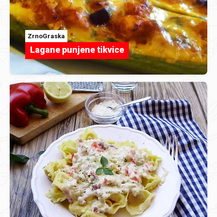
ZrnoGraska
Lagane punjene tikvice