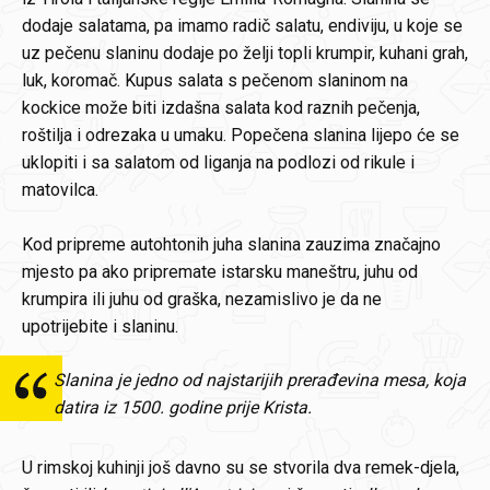
dodaje salatama, pa imamo radič salatu, endiviju, u koje se
uz pečenu slaninu dodaje po želji topli krumpir, kuhani grah,
luk, koromač. Kupus salata s pečenom slaninom na
kockice može biti izdašna salata kod raznih pečenja,
roštilja i odrezaka u umaku. Popečena slanina lijepo će se
uklopiti i sa salatom od liganja na podlozi od rikule i
matovilca.
Kod pripreme autohtonih juha slanina zauzima značajno
mjesto pa ako pripremate istarsku maneštru, juhu od
krumpira ili juhu od graška, nezamislivo je da ne
upotrijebite i slaninu.
Slanina je jedno od najstarijih prerađevina mesa, koja
datira iz 1500. godine prije Krista.
U rimskoj kuhinji još davno su se stvorila dva remek-djela,