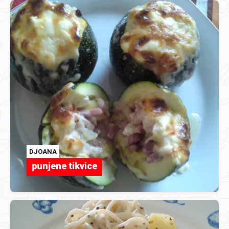
DJOANA
punjene tikvice