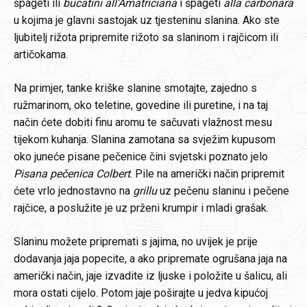
špageti ili
bucatini all'Amatriciana
i špageti
alla carbonara
u kojima je glavni sastojak uz tjesteninu slanina. Ako ste
ljubitelj rižota pripremite rižoto sa slaninom i rajčicom ili
artičokama.
Na primjer, tanke kriške slanine smotajte, zajedno s
ružmarinom, oko teletine, govedine ili puretine, i na taj
način ćete dobiti finu aromu te sačuvati vlažnost mesu
tijekom kuhanja. Slanina zamotana sa svježim kupusom
oko juneće pisane pečenice čini svjetski poznato jelo
Pisana pečenica Colbert
. Pile na američki način pripremit
ćete vrlo jednostavno na
grillu
uz pečenu slaninu i pečene
rajčice, a poslužite je uz prženi krumpir i mladi grašak.
Slaninu možete pripremati s jajima, no uvijek je prije
dodavanja jaja popecite, a ako pripremate ogrušana jaja na
američki način, jaje izvadite iz ljuske i položite u šalicu, ali
mora ostati cijelo. Potom jaje poširajte u jedva kipućoj