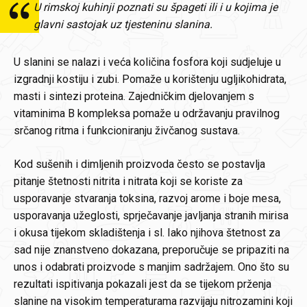
U rimskoj kuhinji poznati su špageti ili i u kojima je
glavni sastojak uz tjesteninu slanina.
U slanini se nalazi i veća količina fosfora koji sudjeluje u
izgradnji kostiju i zubi. Pomaže u korištenju ugljikohidrata,
masti i sintezi proteina. Zajedničkim djelovanjem s
vitaminima B kompleksa pomaže u održavanju pravilnog
srčanog ritma i funkcioniranju živčanog sustava.
Kod sušenih i dimljenih proizvoda često se postavlja
pitanje štetnosti nitrita i nitrata koji se koriste za
usporavanje stvaranja toksina, razvoj arome i boje mesa,
usporavanja užeglosti, sprječavanje javljanja stranih mirisa
i okusa tijekom skladištenja i sl. Iako njihova štetnost za
sad nije znanstveno dokazana, preporučuje se pripaziti na
unos i odabrati proizvode s manjim sadržajem. Ono što su
rezultati ispitivanja pokazali jest da se tijekom prženja
slanine na visokim temperaturama razvijaju nitrozamini koji