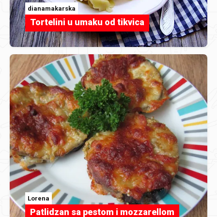
dianamakarska
Tortelini u umaku od tikvica
Lorena
Patlidzan sa pestom i mozzarellom