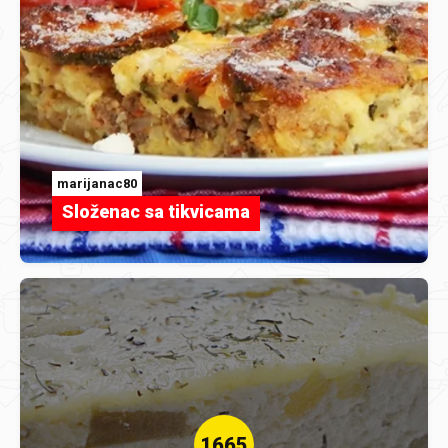
marijanac80
Složenac sa tikvicama
1665