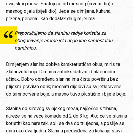
svinjskog mesa. Sastoji se od mesnog (crveni dio) i
masnog dijela (bijeli dio). Jede se dimljena, kuhana,
pržena, pečena i kao dodatak drugim jelima.
Preporučujemo da slaninu radije koristite za
obogaćivanje arome jela nego kao samostalnu
namirnicu.
Dimljenjem slanina dobiva karakterističan okus, miris te
zlatnožutu boju. Dim ima antioksidativni i baktericidni
učinak. Dobro obrađena slanina ima čistu površinu bez
plijesni, pravilan oblik; mesnati dijelovi su svijetlocrvene
do tamnocrvene boje, a masno tkivo plastično i bijele boje.
Slanina od sirovog svinjskog mesa, najčešće s trbuha,
nareže se na veće komade od 2 do 3 kg. Ako će se slanina
koristiti kao narezak, soli se dva do tri tjedna, a poslije se
dimi oko dva tjedna. Slanina predviđena za kuhanje stavi