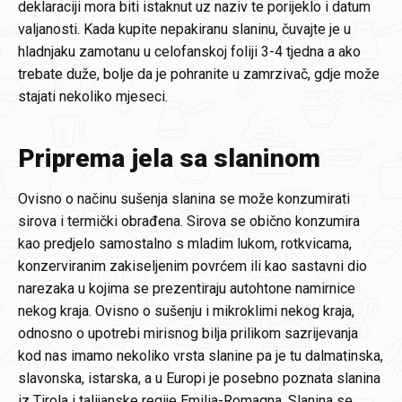
deklaraciji mora biti istaknut uz naziv te porijeklo i datum
valjanosti. Kada kupite nepakiranu slaninu, čuvajte je u
hladnjaku zamotanu u celofanskoj foliji 3-4 tjedna a ako
trebate duže, bolje da je pohranite u zamrzivač, gdje može
stajati nekoliko mjeseci.
Priprema jela sa slaninom
Ovisno o načinu sušenja slanina se može konzumirati
sirova i termički obrađena. Sirova se obično konzumira
kao predjelo samostalno s mladim lukom, rotkvicama,
konzerviranim zakiseljenim povrćem ili kao sastavni dio
narezaka u kojima se prezentiraju autohtone namirnice
nekog kraja. Ovisno o sušenju i mikroklimi nekog kraja,
odnosno o upotrebi mirisnog bilja prilikom sazrijevanja
kod nas imamo nekoliko vrsta slanine pa je tu dalmatinska,
slavonska, istarska, a u Europi je posebno poznata slanina
iz Tirola i talijanske regije Emilia-Romagna. Slanina se