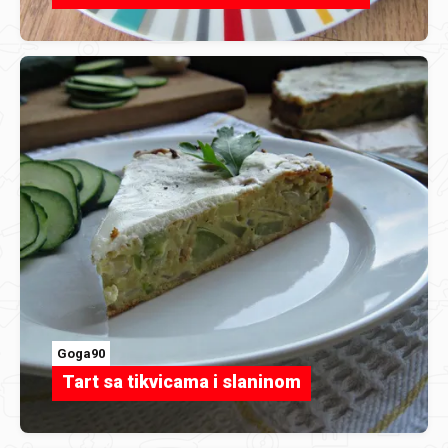
Goga90
Tart sa tikvicama i slaninom