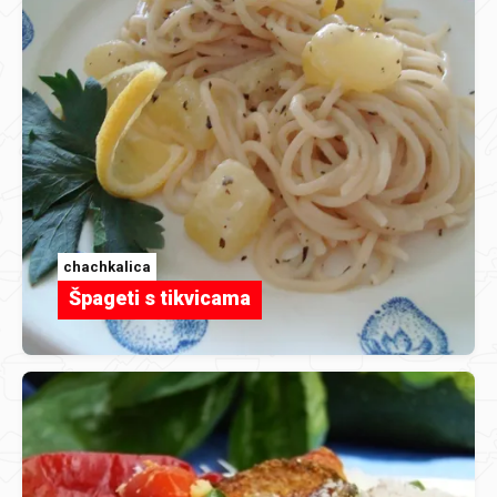
chachkalica
Špageti s tikvicama