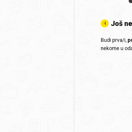
Još n
:(
Budi prva/i,
p
nekome u oda