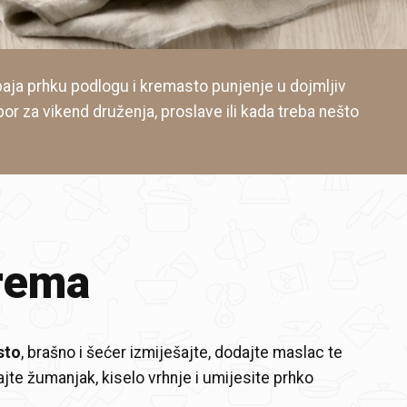
paja prhku podlogu i kremasto punjenje u dojmljiv
bor za vikend druženja, proslave ili kada treba nešto
rema
sto
, brašno i šećer izmiješajte, dodajte maslac te
ajte žumanjak, kiselo vrhnje i umijesite prhko