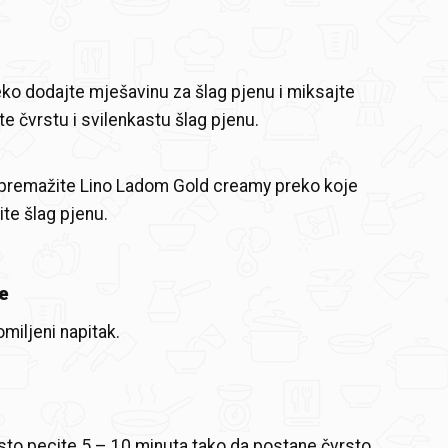
eko dodajte mješavinu za šlag pjenu i miksajte
te čvrstu i svilenkastu šlag pjenu.
 premažite Lino Ladom Gold creamy preko koje
te šlag pjenu.
e
miljeni napitak.
sto pecite 5 – 10 minuta tako da postane čvrsto,