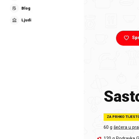
Blog
Ljudi
Sp
Sasto
ZA PRHKO TIJEST
60 g
šećera u pr
120 g
Podravka G