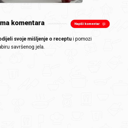
ema komentara
Napiši komentar
odijeli svoje mišljenje o receptu
i pomozi
biru savršenog jela.