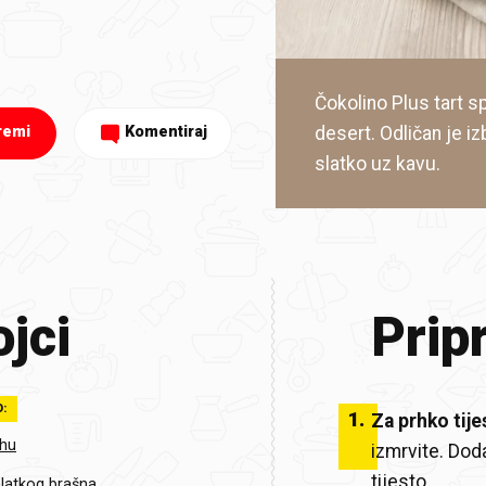
Čokolino Plus tart s
desert. Odličan je iz
remi
Komentiraj
slatko uz kavu.
jci
Prip
O:
1
.
Za prhko tije
ahu
izmrvite. Dod
tijesto.
latkog brašna