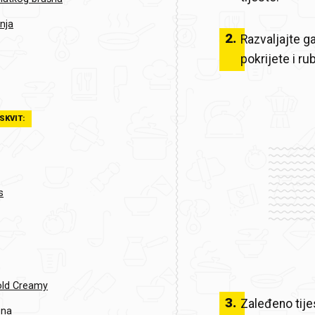
hnja
2
.
Razvaljajte ga
pokrijete i r
SKVIT:
s
old Creamy
3
.
Zaleđeno tije
ena