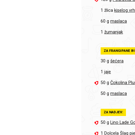
1 žlica
kiselog vr
60 g
maslaca
1
žumanjak
ZA FRANGIPANE BI
30 g
šećera
1
jaje
50 g
Čokolina Plu
50 g
maslaca
ZA NADJEV:
50 g
Lino Lade G
1
Dolcela Šlag pj