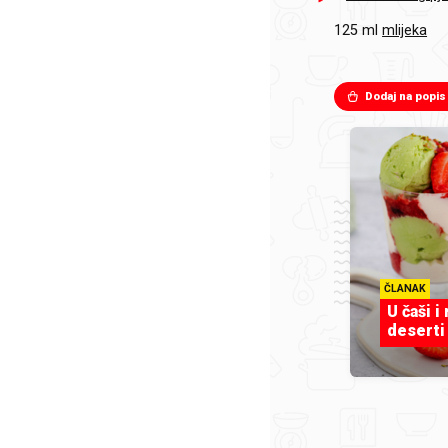
125 ml
mlijeka
Dodaj na popis
ČLANAK
U čaši i
deserti