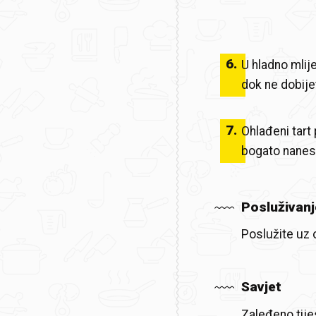
6
.
U hladno mlij
dok ne dobije
7
.
Ohlađeni tart
bogato nanesi
Posluživanj
Poslužite uz o
Savjet
Zaleđeno tije