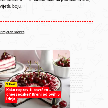
vijetlu boju.
primjeren sadržaj
ČLANAK
Kako napraviti savršen
cheesecake? Kreni od ovih 5
ideja