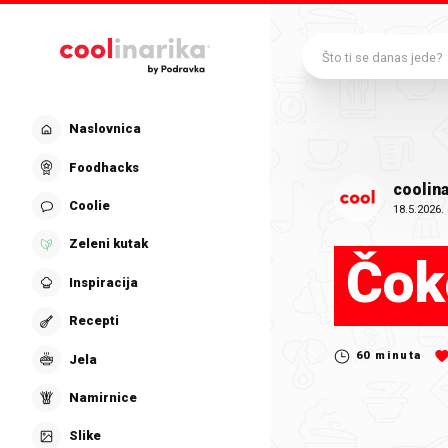
Preskoči na glavni sadržaj
Što ti se danas jede?
Naslovnica
Foodhacks
coolina
Coolie
18.5.2026.
Zeleni kutak
Čoko
Inspiracija
Recepti
60
minuta
Jela
Namirnice
Slike