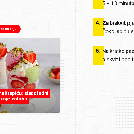
5 – 10 minuta
4
.
Za biskvit
pje
 za kupnju
Čokolino plus 
5
.
Na kratko peč
biskvit i peci
 na štapiću: sladoledni
 koje volimo