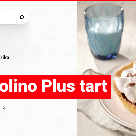
rika
lino Plus tart
2