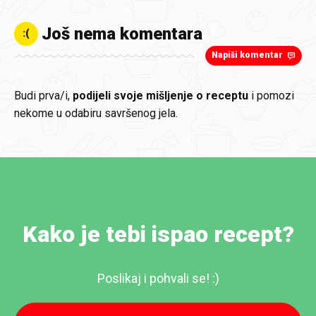
Još nema komentara
:(
Napiši komentar
Budi prva/i,
podijeli svoje mišljenje o receptu
i pomozi
nekome u odabiru savršenog jela.
Kako je tebi ispao recept?
Poslikaj i pohvali se! :)