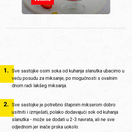
1
.
Sve sastojke osim soka od kuhanja slanutka ubacimo u
veću posudu za miksanje, po mogućnosti s ovalnim
dnom radi lakšeg miksanja.
2
.
Sve sastojke je potrebno štapnim mikserom dobro
usitniti i izmješati, polako dodavajući sok od kuhanja
slanutka - može se dodati u 2-3 navrata, ali ne sve
odjednom jer inače prska uokolo.