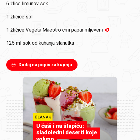
6 žlice
limunov sok
1 žličice
sol
1 žličice
Vegeta Maestro crni papar mljeveni
125 ml
sok od kuhanja slanutka
Dodaj na popis za kupnju
ČLANAK
U čaši i na štapiću:
sladoledni deserti koje
volimo