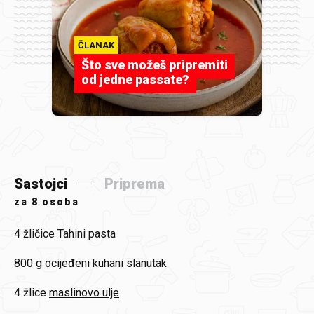
ČLANAK
Što sve možeš pripremiti
od jedne passate?
Sastojci
Priprema
za
8 osoba
4 žličice
Tahini pasta
800 g
ocijeđeni kuhani slanutak
4 žlice
maslinovo ulje