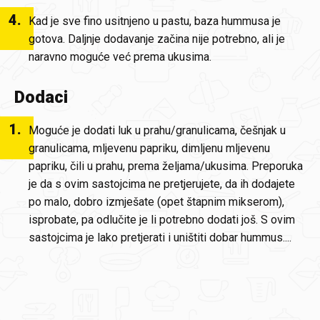
4
.
Kad je sve fino usitnjeno u pastu, baza hummusa je
gotova. Daljnje dodavanje začina nije potrebno, ali je
naravno moguće već prema ukusima.
Dodaci
1
.
Moguće je dodati luk u prahu/granulicama, češnjak u
granulicama, mljevenu papriku, dimljenu mljevenu
papriku, čili u prahu, prema željama/ukusima. Preporuka
je da s ovim sastojcima ne pretjerujete, da ih dodajete
po malo, dobro izmješate (opet štapnim mikserom),
isprobate, pa odlučite je li potrebno dodati još. S ovim
sastojcima je lako pretjerati i uništiti dobar hummus....