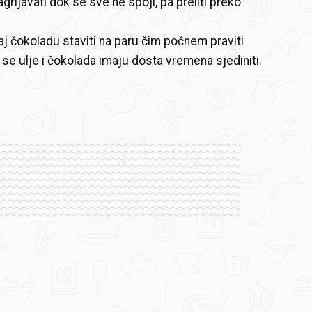
grijavati dok se sve ne spoji, pa preliti preko
j čokoladu staviti na paru čim počnem praviti
 se ulje i čokolada imaju dosta vremena sjediniti.