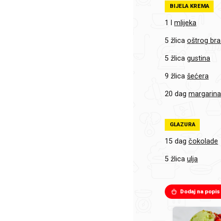
BIJELA KREMA
1 l
mlijeka
5 žlica
oštrog br
5 žlica
gustina
9 žlica
šećera
20 dag
margarin
GLAZURA
15 dag
čokolade
5 žlica
ulja
Dodaj na popis