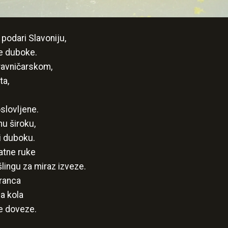
 podari Slavoniju,
še duboke.
 ravničarskom,
ta,
slovljene.
nu široku,
 i duboku.
latne ruke
šlingu za miraz izveze.
vranca
a kola
e doveze.