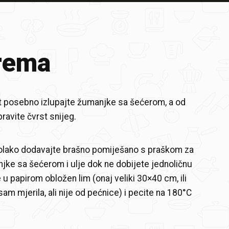
rema
it posebno izlupajte žumanjke sa šećerom, a od
ravite čvrst snijeg.
polako dodavajte brašno pomiješano s praškom za
jke sa šećerom i ulje dok ne dobijete jednoličnu
 u papirom obložen lim (onaj veliki 30×40 cm, ili
sam mjerila, ali nije od pećnice) i pecite na 180°C