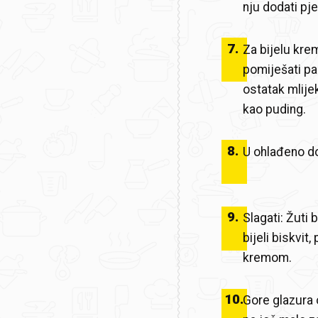
nju dodati pj
7
.
Za bijelu krem
pomiješati pa 
ostatak mlije
kao puding.
8
.
U ohlađeno do
9
.
Slagati: Žuti
bijeli biskvit,
kremom.
10
.
Gore glazura o