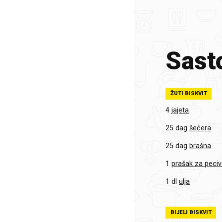
Sasto
ŽUTI BISKVIT
4
jajeta
25 dag
šećera
25 dag
brašna
1
prašak za peci
1 dl
ulja
BIJELI BISKVIT