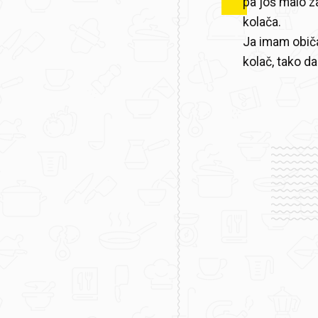
pa još malo za
kolača.
Ja imam običa
kolač, tako da