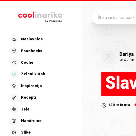
Preskoči na glavni sadržaj
Što ti se danas jede?
Naslovnica
Foodhacks
Dariya
20.4.2010.
Coolie
Zeleni kutak
Sla
Inspiracija
Recepti
120
minuta
Jela
Namirnice
Slike