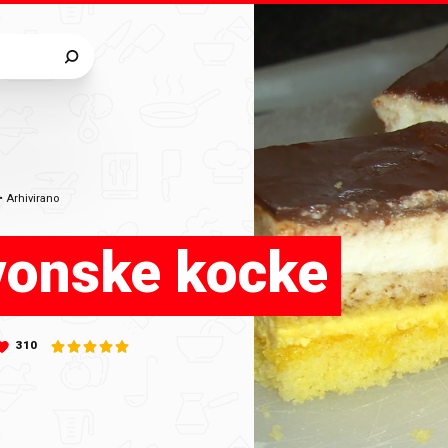
•
Arhivirano
vonske kocke
310