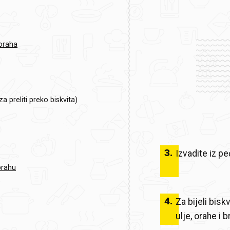
oraha
za preliti preko biskvita)
3
.
Izvadite iz pe
prahu
4
.
Za bijeli bisk
a
ulje, orahe i 