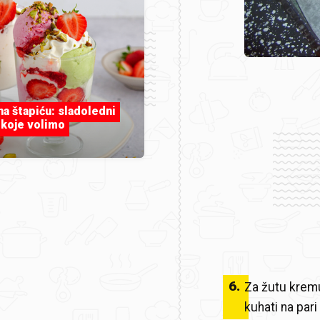
 na štapiću: sladoledni
 koje volimo
6
.
Za žutu krem
kuhati na pari