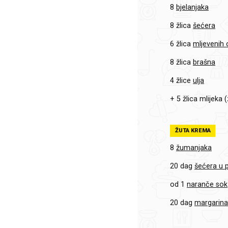
8
bjelanjaka
8 žlica
šećera
6 žlica
mljevenih 
8 žlica
brašna
4 žlice
ulja
+ 5 žlica
mlijeka (
ŽUTA KREMA
8
žumanjaka
20 dag
šećera u 
od 1
naranče sok
20 dag
margarin