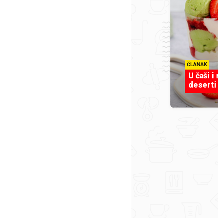
ČLANAK
U čaši i
deserti