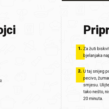
jci
Prip
1
.
Za žuti biskv
bjelanjaka nap
2
.
U taj snijeg 
pecivo, žuman
vo
smjesu. Ulijte
tako nešto, ni
20 minuta.