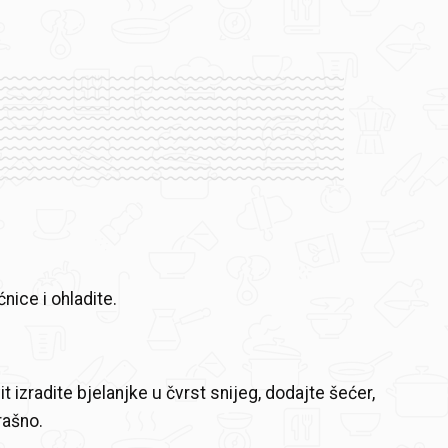
ćnice i ohladite.
vit izradite bjelanjke u čvrst snijeg, dodajte šećer,
brašno.