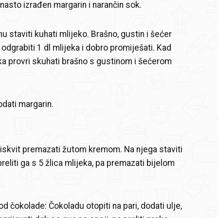
enasto izrađen margarin i narančin sok.
u staviti kuhati mlijeko. Brašno, gustin i šećer
odgrabiti 1 dl mlijeka i dobro promiješati. Kad
ka provri skuhati brašno s gustinom i šećerom
dati margarin.
 biskvit premazati žutom kremom. Na njega staviti
 preliti ga s 5 žlica mlijeka, pa premazati bijelom
d čokolade: Čokoladu otopiti na pari, dodati ulje,