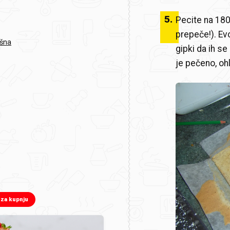
5
.
Pecite na 180
prepeče!). Ev
ašna
gipki da ih s
je pečeno, ohl
a
 za kupnju