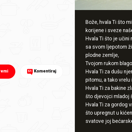
Bože, hvala Ti što mi
korijene i sveze na
Hvala Ti što je učini
sa svom ljepotom ži
plodne zemlje,
Tvojom rukom blago
Hvala Ti za dušu nje
remi
Komentiraj
51
pitomu, a tako vrelu
Hvala Ti za bakine z
što djevojci mladoj 
Hvala Ti za gordog 
što upregnut u kićen
svatove joj bećarsk