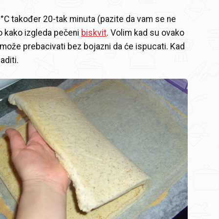
°C također 20-tak minuta (pazite da vam se ne
o kako izgleda pečeni
biskvit
. Volim kad su ovako
e može prebacivati bez bojazni da će ispucati. Kad
aditi.