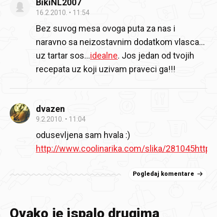
BikiNL2007
16.2.2010.
11:54
Bez suvog mesa ovoga puta za nas i
naravno sa neizostavnim dodatkom vlasca…
uz tartar sos…
idealne
.
Jos jedan od tvojih
recepata uz koji uzivam praveci ga!!!
dvazen
9.2.2010.
11:04
odusevljena sam hvala :)
http://www.coolinarika.com/slika/281045
http:
Pogledaj komentare
Ovako je ispalo drugima