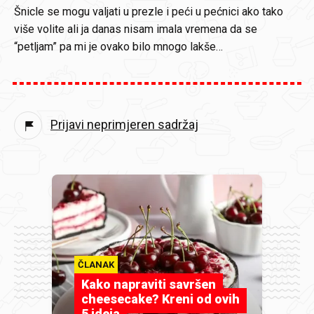
Šnicle se mogu valjati u prezle i peći u pećnici ako tako
više volite ali ja danas nisam imala vremena da se
“petljam” pa mi je ovako bilo mnogo lakše…
Prijavi neprimjeren sadržaj
ČLANAK
Kako napraviti savršen
cheesecake? Kreni od ovih
5 ideja