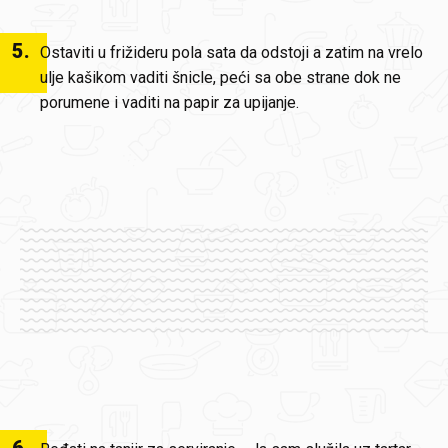
5
.
Ostaviti u frižideru pola sata da odstoji a zatim na vrelo
ulje kašikom vaditi šnicle, peći sa obe strane dok ne
porumene i vaditi na papir za upijanje.