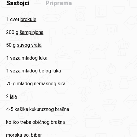
Sastojci
Priprema
1 cvet
brokule
200 g
šampinjona
50 g
suvog vrata
1 veza
mladog luka
1 veza
mladog belog luka
70 g
mladog nemasnog sira
2
jaja
4-5 kašika
kukuruznog brašna
koliko treba
običnog brašna
morska so, biber