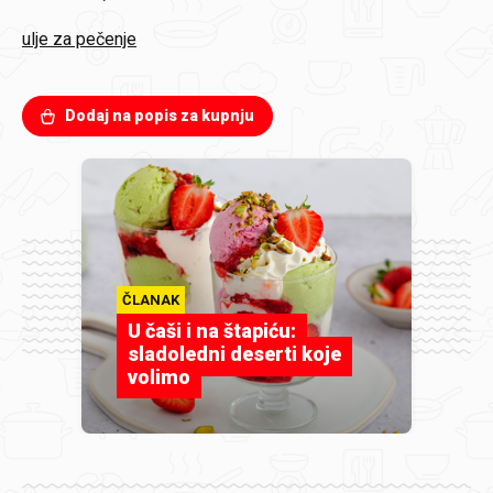
ulje za pečenje
Dodaj na popis za kupnju
ČLANAK
U čaši i na štapiću:
sladoledni deserti koje
volimo