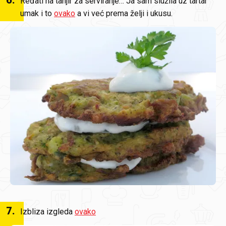
6
.
Ređati na tanjir za serviranje… Ja sam služila uz tartar
umak i to
ovako
a vi već prema želji i ukusu.
7
.
Izbliza izgleda
ovako