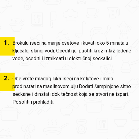
1
.
Brokulu iseći na manje cvetove i kuvati oko 5 minuta u
ključaloj slanoj vodi. Ocediti je, pustiti kroz mlaz ledene
vode, ocediti i izmiksati u električnoj seckalici.
2
.
Obe vrste mladog luka iseći na kolutove i malo
prodinstati na maslinovom ulju.Dodati šampinjone sitno
seckane i dinstati dok tečnost koja se stvori ne ispari.
Posoliti i prohladiti.