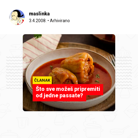
maslinka
3.4.2008.
•
Arhivirano
ČLANAK
Što sve možeš pripremiti
od jedne passate?