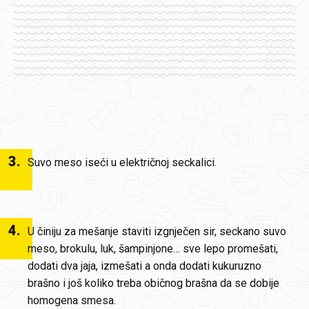
3
.
Suvo meso iseći u električnoj seckalici.
4
.
U činiju za mešanje staviti izgnječen sir, seckano suvo
meso, brokulu, luk, šampinjone… sve lepo promešati,
dodati dva jaja, izmešati a onda dodati kukuruzno
brašno i još koliko treba običnog brašna da se dobije
homogena smesa.