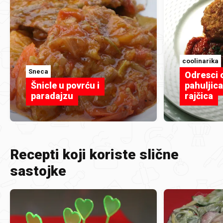
coolinarika
Sneca
Odresci 
Šnicle u povrću i
pahuljic
paradajzu
rajčica
Recepti koji koriste slične
sastojke