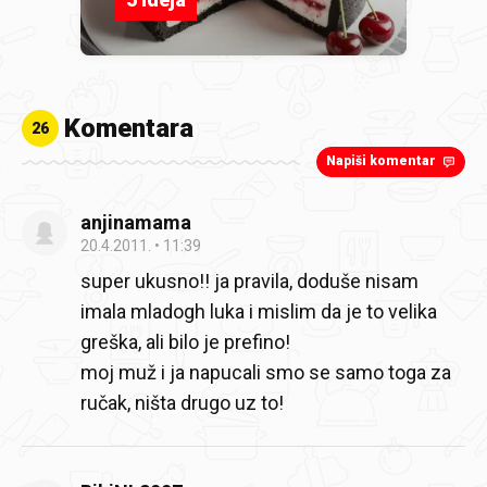
Komentara
26
Napiši komentar
anjinamama
20.4.2011.
11:39
super ukusno!! ja pravila, doduše nisam
imala mladogh luka i mislim da je to velika
greška, ali bilo je prefino!
moj muž i ja napucali smo se samo toga za
ručak, ništa drugo uz to!