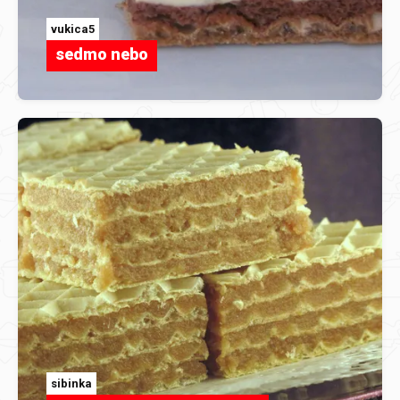
vukica5
sedmo nebo
sibinka