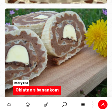
mery123
Oblatne s banankom