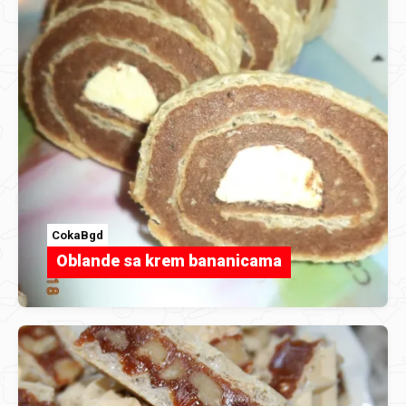
CokaBgd
Oblande sa krem bananicama