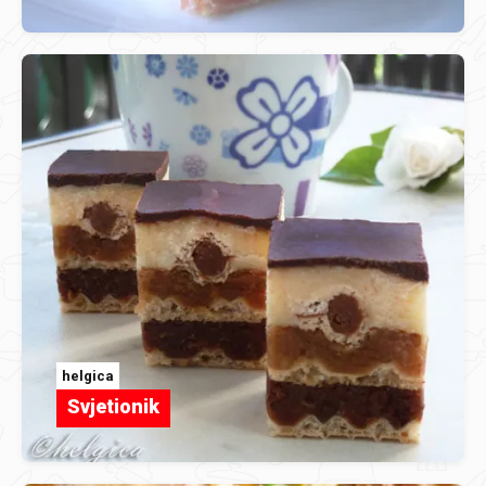
helgica
Svjetionik