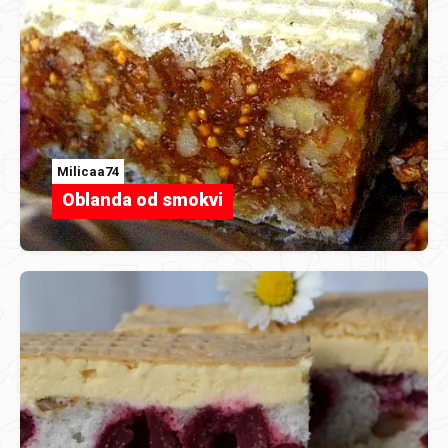
Milicaa74
Oblanda od smokvi