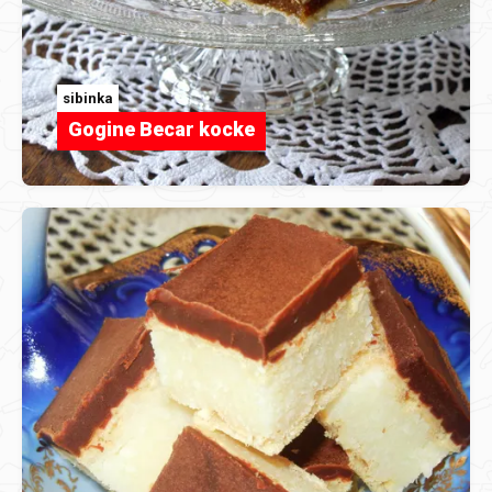
sibinka
Gogine Becar kocke