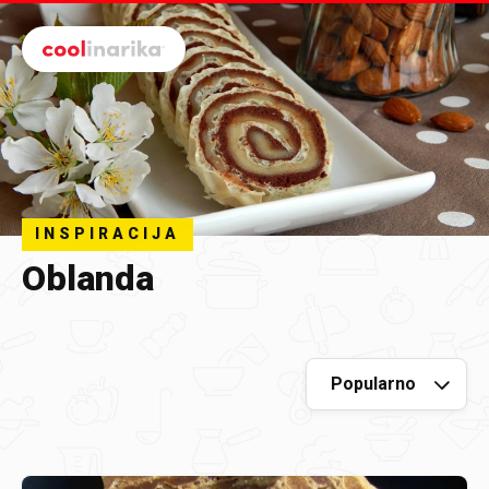
Preskoči na glavni sadržaj
INSPIRACIJA
Oblanda