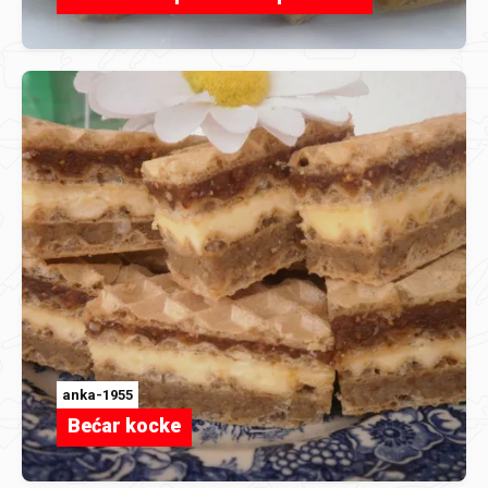
anka-1955
Bećar kocke