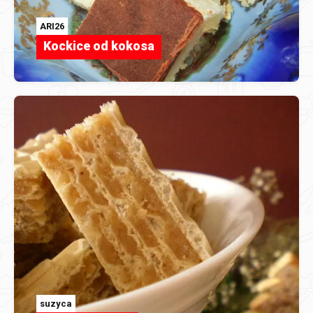
ARI26
Kockice od kokosa
suzyca