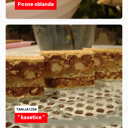
Posne oblande
TANJA1234
” kasetice ”