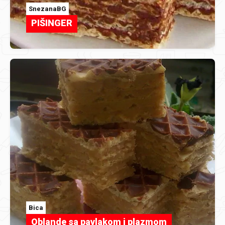
SnezanaBG
PIŠINGER
Bica
Oblande sa pavlakom i plazmom