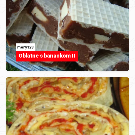
mery123
Oblatne s banankom II