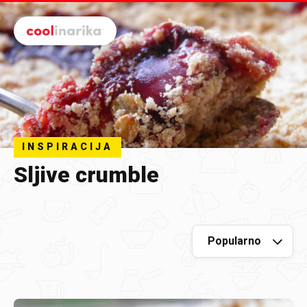
Preskoči na glavni sadržaj
INSPIRACIJA
Sljive crumble