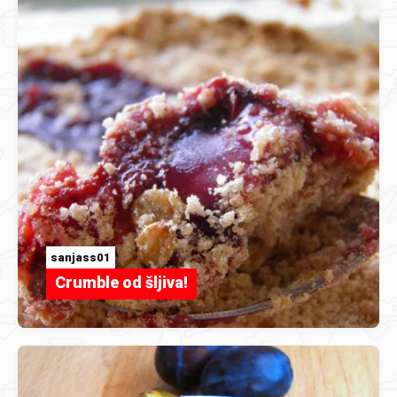
sanjass01
Crumble od šljiva!