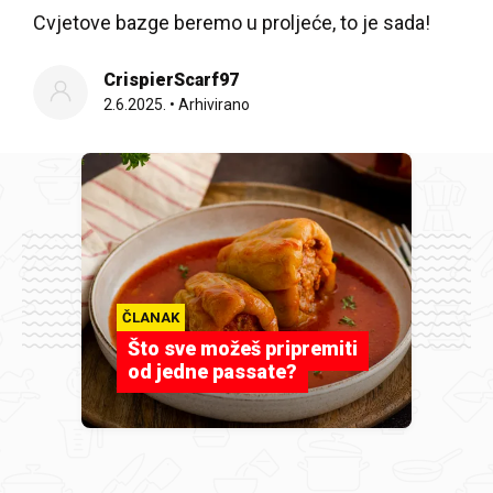
Cvjetove bazge beremo u proljeće, to je sada!
CrispierScarf97
2.6.2025.
•
Arhivirano
ČLANAK
Što sve možeš pripremiti
od jedne passate?