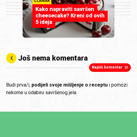
ČLANAK
Kako napraviti savršen
cheesecake? Kreni od ovih
5 ideja
Još nema komentara
:(
Napiši komentar
Budi prva/i,
podijeli svoje mišljenje o receptu
i pomozi
nekome u odabiru savršenog jela.