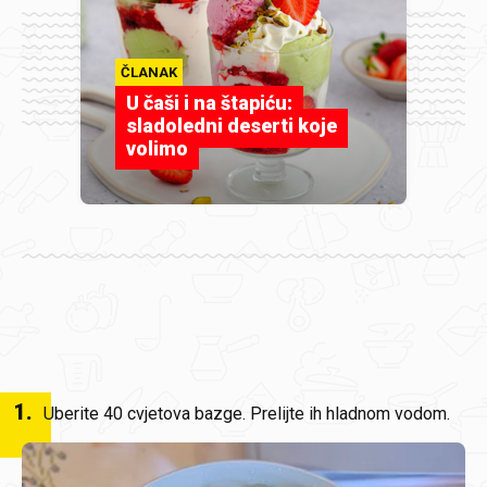
ČLANAK
U čaši i na štapiću:
sladoledni deserti koje
volimo
1
.
Uberite 40 cvjetova bazge. Prelijte ih hladnom vodom.