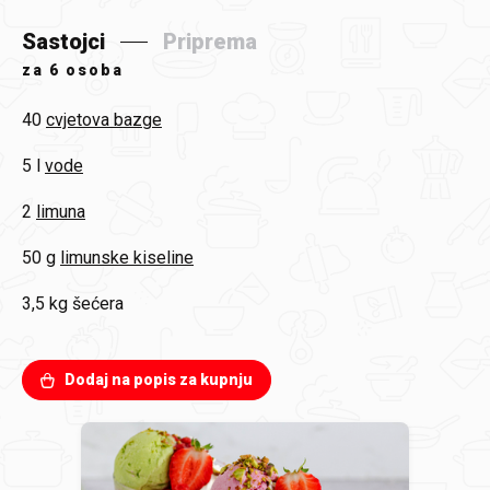
Sastojci
Priprema
za
6 osoba
40
cvjetova bazge
5 l
vode
2
limuna
50 g
limunske kiseline
3,5 kg
šećera
Dodaj na popis za kupnju