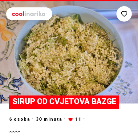
Preskoči na glavni sadržaj
SIRUP OD CVJETOVA BAZGE
6 osoba
30
minuta
11